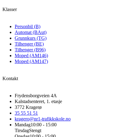
Klasser
Personbil (B)
Automat (BAut)
Grunnkurs (TG)
Tilhenger (BE)
Tilhenger (B96)
Moped (AM146)
Moped (AM147)
Kontakt
Frydensborgveien 4A
Kalstadsenteret, 1. etasje
3772
Kragerø
35 55 51 51
kragero@nr1-trafikkskole.no
Mandag
10:00 - 15:00
Tirsdag
Stengt
Onsdag
10:00 - 15:00