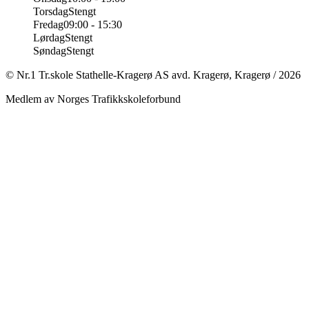
Torsdag
Stengt
Fredag
09:00 - 15:30
Lørdag
Stengt
Søndag
Stengt
©
Nr.1 Tr.skole Stathelle-Kragerø AS avd. Kragerø
,
Kragerø
/
2026
Medlem av Norges Trafikkskoleforbund