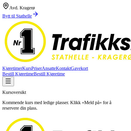
Avd.
Kragerø
Bytt til
Stathelle
Kjøretimer
Kurs
Priser
Ansatte
Kontakt
Gavekort
Bestill Kjøretime
Bestill Kjøretime
Kursoversikt
Kommende kurs med ledige plasser. Klikk «Meld på» for å
reservere din plass.