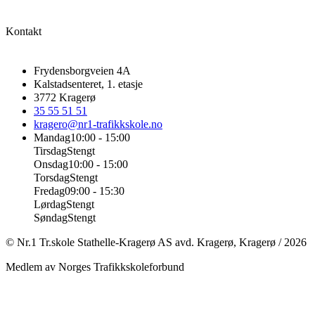
Kontakt
Frydensborgveien 4A
Kalstadsenteret, 1. etasje
3772
Kragerø
35 55 51 51
kragero@nr1-trafikkskole.no
Mandag
10:00 - 15:00
Tirsdag
Stengt
Onsdag
10:00 - 15:00
Torsdag
Stengt
Fredag
09:00 - 15:30
Lørdag
Stengt
Søndag
Stengt
©
Nr.1 Tr.skole Stathelle-Kragerø AS avd. Kragerø
,
Kragerø
/
2026
Medlem av Norges Trafikkskoleforbund