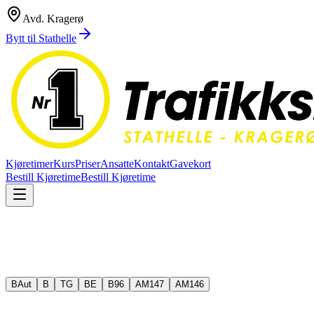
Avd.
Kragerø
Bytt til
Stathelle
Kjøretimer
Kurs
Priser
Ansatte
Kontakt
Gavekort
Bestill Kjøretime
Bestill Kjøretime
BAut
B
TG
BE
B96
AM147
AM146