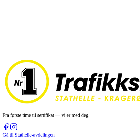
Baneleie
1 550 kr
Lærebok
390 kr
Fra første time til sertifikat — vi er med deg
Gå til
Stathelle
-avdelingen